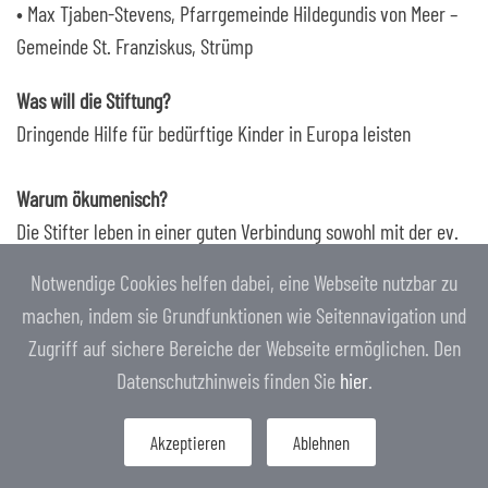
• Max Tjaben-Stevens, Pfarrgemeinde Hildegundis von Meer –
Gemeinde St. Franziskus, Strümp
Was will die Stiftung?
Dringende Hilfe für bedürftige Kinder in Europa leisten
Warum ökumenisch?
Die Stifter leben in einer guten Verbindung sowohl mit der ev.
als auch mit der kath. Kirche. Sie erleben: Das Anliegen der
Notwendige Cookies helfen dabei, eine Webseite nutzbar zu
Unterstützung bedürftiger Kinder ist Christen beider
machen, indem sie Grundfunktionen wie Seitennavigation und
Konfessionen wichtig. Daher wollten sie die Stiftung in
Zugriff auf sichere Bereiche der Webseite ermöglichen. Den
ökumenischer Verbundenheit wirksam werden lassen.
Datenschutzhinweis finden Sie
hier
.
Dem trägt die ökumenische Besetzung des Kuratoriums durch
Gemeindeglieder der katholischen Pfarrgemeinde Hildegundis
Akzeptieren
Ablehnen
von Meer und ihrer Gemeinden St. Franziskus, St. Nikolaus, St.