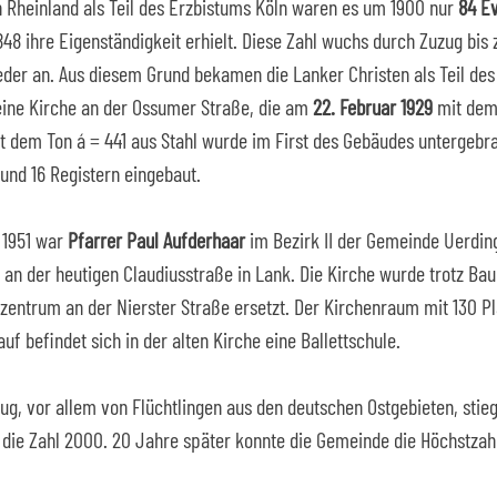
 Rheinland als Teil des Erzbistums Köln waren es um 1900 nur
84 E
848 ihre Eigenständigkeit erhielt. Diese Zahl wuchs durch Zuzug bi
ieder an. Aus diesem Grund bekamen die Lanker Christen als Teil de
eine Kirche an der Ossumer Straße, die am
22. Februar 1929
mit de
t dem Ton á = 441 aus Stahl wurde im First des Gebäudes untergebra
und 16 Registern eingebaut.
 1951 war
Pfarrer Paul Aufderhaar
im Bezirk II der Gemeinde Uerdin
 an der heutigen Claudiusstraße in Lank. Die Kirche wurde trotz Ba
entrum an der Nierster Straße ersetzt. Der Kirchenraum mit 130 Pl
f befindet sich in der alten Kirche eine Ballettschule.
ug, vor allem von Flüchtlingen aus den deutschen Ostgebieten, stie
 die Zahl 2000. 20 Jahre später konnte die Gemeinde die Höchstza