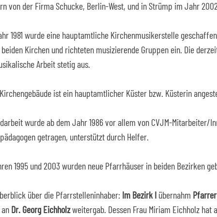
ern von der Firma Schucke, Berlin-West, und in Strümp im Jahr 2002
hr 1981 wurde eine hauptamtliche Kirchenmusikerstelle geschaffen
n beiden Kirchen und richteten musizierende Gruppen ein. Die derzei
sikalische Arbeit stetig aus.
 Kirchengebäude ist ein hauptamtlicher Küster bzw. Küsterin angeste
darbeit wurde ab dem Jahr 1986 vor allem von CVJM-Mitarbeiter/In
ädagogen getragen, unterstützt durch Helfer.
hren 1995 und 2003 wurden neue Pfarrhäuser in beiden Bezirken ge
Überblick über die Pfarrstelleninhaber:
Im Bezirk I
übernahm
Pfarrer
6 an
Dr. Georg Eichholz
weitergab. Dessen Frau Miriam Eichholz hat a