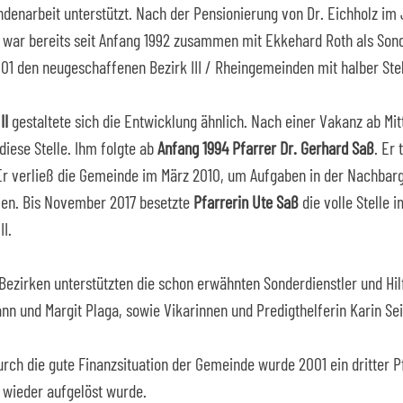
denarbeit unterstützt. Nach der Pensionierung von Dr. Eichholz i
ie war bereits seit Anfang 1992 zusammen mit Ekkehard Roth als Sond
01 den neugeschaffenen Bezirk III / Rheingemeinden mit halber Stel
II
gestaltete sich die Entwicklung ähnlich. Nach einer Vakanz ab Mi
diese Stelle. Ihm folgte ab
Anfang 1994 Pfarrer Dr. Gerhard Saß
. Er 
Er verließ die Gemeinde im März 2010, um Aufgaben in der Nachbar
en. Bis November 2017 besetzte
Pfarrerin Ute Saß
die volle Stelle i
II.
 Bezirken unterstützten die schon erwähnten Sonderdienstler und Hilf
n und Margit Plaga, sowie Vikarinnen und Predigthelferin Karin Sei
urch die gute Finanzsituation der Gemeinde wurde 2001 ein dritter Pf
4 wieder aufgelöst wurde.