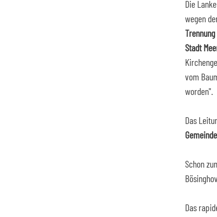
Die Lanke
wegen der
Trennung
Stadt Mee
Kirchenge
vom Baum 
worden".
Das Leitu
Gemeinde
Schon zum
Bösinghov
Das rapid