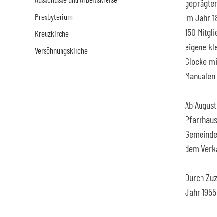
geprägten
Presbyterium
im Jahr 1
150 Mitgl
Kreuzkirche
eigene kl
Versöhnungskirche
Glocke mi
Manualen 
Ab August
Pfarrhaus
Gemeindez
dem Verkau
Durch Zuz
Jahr 1955