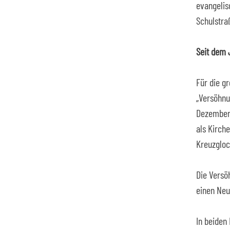
evangelis
Schulstra
Seit dem 
Für die g
„Versöhnu
Dezember 
als Kirch
Kreuzglock
Die Versö
einen Neu
In beiden