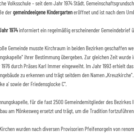
che Volksschule – seit dem Jahr 1974 Städt. Gemeinschaftsgrundschu
ße der
gemeindeeigene Kindergarten
eröffnet und ist nach dem U
Jahr 1974
informiert ein regelmäßig erscheinender Gemeindebrief üb
roße Gemeinde musste Kirchraum in beiden Bezirken geschaffen werd
ngskapelle" ihrer Bestimmung übergeben. Zur gleichen Zeit wurde
1976 durch Präses Karl Immer eingeweiht. Im Jahr 1993 erhielt da
engebäude zu erkennen und trägt seitdem den Namen „Kreuzkirche". D
e a' sowie der Friedensglocke C''.
hnungskapelle, für die fast 2500 Gemeindemitglieder des Bezirkes I
bau am Mönkesweg ersetzt und trägt, um die Tradition fortzuführe
 Kirchen wurden nach diversen Provisorien Pfeifenorgeln von renomm