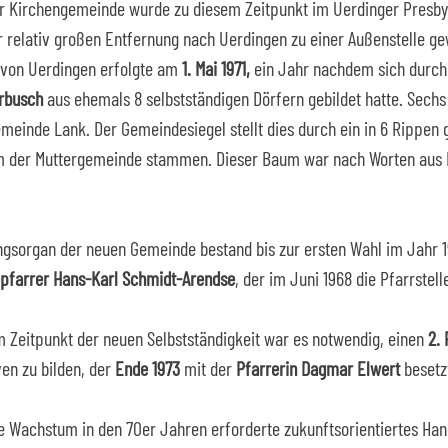
r Kirchengemeinde wurde zu diesem Zeitpunkt im Uerdinger Presby
 relativ großen Entfernung nach Uerdingen zu einer Außenstelle gew
von Uerdingen erfolgte am
1. Mai 1971,
ein Jahr nachdem sich durch
rbusch
aus ehemals 8 selbstständigen Dörfern gebildet hatte. Sechs 
meinde Lank. Der Gemeindesiegel stellt dies durch ein in 6 Rippen ge
der Muttergemeinde stammen. Dieser Baum war nach Worten aus Ps
ngsorgan der neuen Gemeinde bestand bis zur ersten Wahl im Jahr 19
pfarrer Hans-Karl Schmidt-Arendse
, der im Juni 1968 die Pfarrste
 Zeitpunkt der neuen Selbstständigkeit war es notwendig, einen
2. 
en zu bilden, der
Ende 1973
mit der
Pfarrerin Dagmar Elwert
besetz
e Wachstum in den 70er Jahren erforderte zukunftsorientiertes Hand