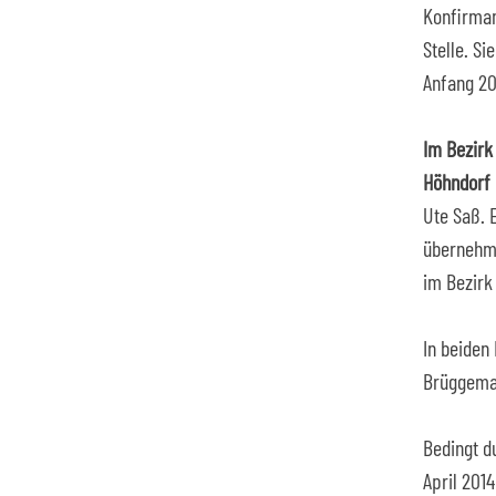
Konfirman
Stelle. S
Anfang 20
Im Bezirk 
Höhndorf
Ute Saß. 
übernehm
im Bezirk 
In beiden
Brüggeman
Bedingt d
April 201